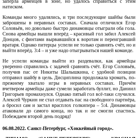
заперла армейцев в зоне, но удалось справиться с этим
натиском.
Команды много удалялись, и три последующие шайбы были
заброшены в неравных составах. Сначала отличился Егор
Соловьёв, но довольно быстро динамовцы отыграли оба гола.
Снова армейцы вышли вперёд – красивый гол забил Алексей
Донцов, с финтами вырвавшийся к воротам и переигравший
вратаря. Однако питерцы успели не только сравнять счёт, но и
выйти вперёд. 3:4 – и уже надо отыгрываться нашей команде.
Не успели команды выйти из раздевалки, как армейцы
уверенно справились с задачей сравнять счёт. Егор Соловьёв,
получив пас от Никиты Шалышкина, с удобной позиции
отправил шайбу в цель. Дисциплина продолжала хромать, по-
прежнему хватало игры в неравных составах. Причём
вчетвером армейцы даже сумели заработать буллит, но Даниил
Григорьев промахнулся. Однако пятый гол всё-таки случился.
Алексей Чуркин не стал отдавать пас на свободного партнёра,
а бросил сам и застал врасплох голкипера – 5:4. Динамовцы
атаковали до самого конца, но так и не смогли спастись.
Побеждаем второй день подряд!
06.08.2022. Санкт-Петербург, «Хоккейный город».