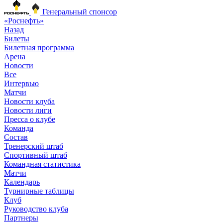
Генеральный спонсор
«Роснефть»
Назад
Билеты
Билетная программа
Арена
Новости
Все
Интервью
Матчи
Новости клуба
Новости лиги
Пресса о клубе
Команда
Состав
Тренерский штаб
Спортивный штаб
Командная статистика
Матчи
Календарь
Турнирные таблицы
Клуб
Руководство клуба
Партнеры