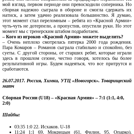
мой взгляд, первом периоде они превосходили соперника. Но
сборная надежно сыграла в обороне и смогла сдержать их
натиск, а затем удачно реализовала большинство. Я думаю,
этот момент стал переломным – ребята из «Красной Армии»
чуть-чуть не дотерпели, а пропустив, опустили руки. Но этот
момент мы с тренерским штабом подработаем.
– Кого из игроков «Красной Армии» можете выделить?
– Очень неплохо смотрелась пятерка 2000 года рождения.
Пара Комаров – Романов сыграла стабильно и спокойно, без
суеты. С другой стороны, от старших ребят, которые играли
здесь в прошлом сезоне, честно говоря, хотелось бы более
результативной игры. Будем надеяться, что все притрутся и
сработаются.
26.07.2017. Россия, Химки, УТЦ «Новогорск». Товарищеский
матч
Сборная России (U18) – «Красная Армия» – 7:1 (1:1, 4:0,
2:0)
Шайбы:
03:35 1:0 22. Исхаков. U-18
11:24 1:1 69. Мокрицын (61. Филин, 95. Опарко).