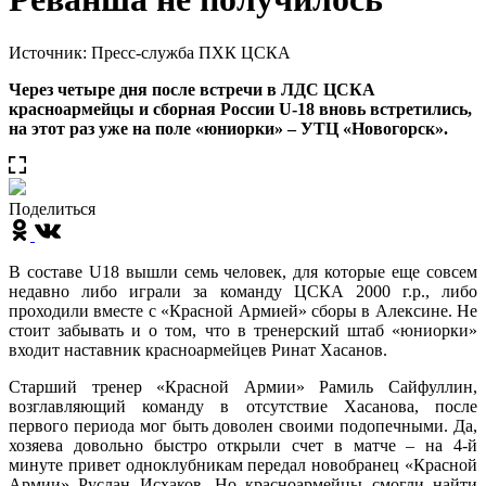
Источник: Пресс-служба ПХК ЦСКА
Через четыре дня после встречи в ЛДС ЦСКА
красноармейцы и сборная России U-18 вновь встретились,
на этот раз уже на поле «юниорки» – УТЦ «Новогорск».
Поделиться
В составе U18 вышли семь человек, для которые еще совсем
недавно либо играли за команду ЦСКА 2000 г.р., либо
проходили вместе с «Красной Армией» сборы в Алексине. Не
стоит забывать и о том, что в тренерский штаб «юниорки»
входит наставник красноармейцев Ринат Хасанов.
Старший тренер «Красной Армии» Рамиль Сайфуллин,
возглавляющий команду в отсутствие Хасанова, после
первого периода мог быть доволен своими подопечными. Да,
хозяева довольно быстро открыли счет в матче – на 4-й
минуте привет одноклубникам передал новобранец «Красной
Армии» Руслан Исхаков. Но красноармейцы смогли найти