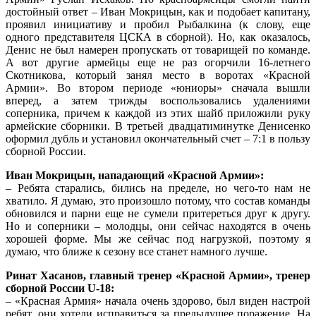
достойный ответ – Иван Мокрицын, как и подобает капитану,
проявил инициативу и пробил Рыбалкина (к слову, еще
одного представителя ЦСКА в сборной). Но, как оказалось,
Денис не был намерен пропускать от товарищей по команде.
А вот другие армейцы еще не раз огорчили 16-летнего
Скотникова, который занял место в воротах «Красной
Армии». Во втором периоде «юниоры» сначала вышли
вперед, а затем трижды воспользовались удалениями
соперника, причем к каждой из этих шайб приложили руку
армейские сборники. В третьей двадцатиминутке Денисенко
оформил дубль и установил окончательный счет – 7:1 в пользу
сборной России.
Иван Мокрицын, нападающий «Красной Армии»:
– Ребята старались, бились на пределе, но чего-то нам не
хватило. Я думаю, это произошло потому, что состав команды
обновился и парни еще не сумели притереться друг к другу.
Но и соперники – молодцы, они сейчас находятся в очень
хорошей форме. Мы же сейчас под нагрузкой, поэтому я
думаю, что ближе к сезону все станет намного лучше.
Ринат Хасанов, главный тренер «Красной Армии», тренер
сборной России U-18:
– «Красная Армия» начала очень здорово, был виден настрой
ребят, они хотели исправиться за предыдущее поражение. На