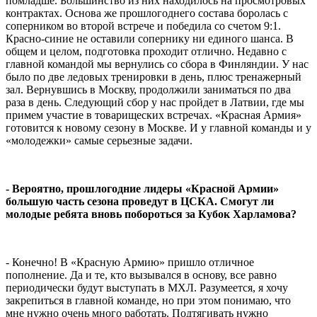
помладше. Большинство из них находилось на просмотровых
контрактах. Основа же прошлогоднего состава боролась с
соперником во второй встрече и победила со счетом 9:1.
Красно-синие не оставили сопернику ни единого шанса. В
общем и целом, подготовка проходит отлично. Недавно с
главной командой мы вернулись со сбора в Финляндии. У нас
было по две ледовых тренировки в день, плюс тренажерный
зал. Вернувшись в Москву, продолжили заниматься по два
раза в день. Следующий сбор у нас пройдет в Латвии, где мы
примем участие в товарищеских встречах. «Красная Армия»
готовится к новому сезону в Москве. И у главной команды и у
«молодежки» самые серьезные задачи.
- Вероятно, прошлогодние лидеры «Красной Армии»
большую часть сезона проведут в ЦСКА. Смогут ли
молодые ребята вновь побороться за Кубок Харламова?
- Конечно! В «Красную Армию» пришло отличное
пополнение. Да и те, кто вызывался в основу, все равно
периодически будут выступать в МХЛ. Разумеется, я хочу
закрепиться в главной команде, но при этом понимаю, что
мне нужно очень много работать. Подтягивать нужно