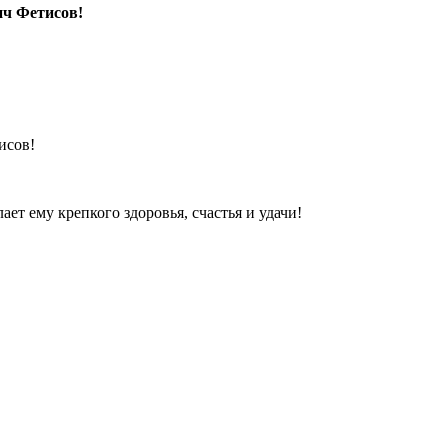
ич Фетисов!
исов!
т ему крепкого здоровья, счастья и удачи!