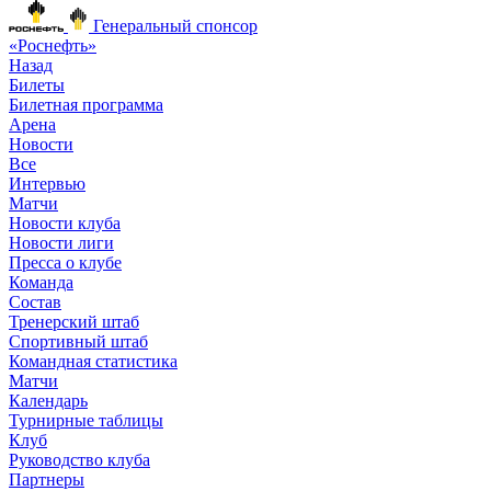
Генеральный спонсор
«Роснефть»
Назад
Билеты
Билетная программа
Арена
Новости
Все
Интервью
Матчи
Новости клуба
Новости лиги
Пресса о клубе
Команда
Состав
Тренерский штаб
Спортивный штаб
Командная статистика
Матчи
Календарь
Турнирные таблицы
Клуб
Руководство клуба
Партнеры