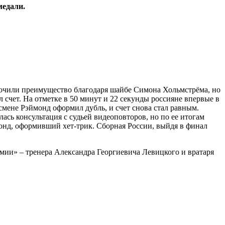
медали.
рочили преимущество благодаря шайбе Симона Хольмстрёма, но
 счет. На отметке в 50 минут и 22 секунды россияне впервые в
смене Рэймонд оформил дубль, и счет снова стал равным.
сь консультация с судьей видеоповторов, но по ее итогам
ймонд, оформивший хет-трик. Сборная России, выйдя в финал
мии» – тренера Александра Георгиевича Левицкого и вратаря