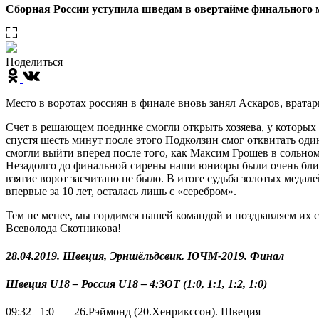
Сборная России уступила шведам в овертайме финального 
Поделиться
Место в воротах россиян в финале вновь занял Аскаров, врата
Счет в решающем поединке смогли открыть хозяева, у которых
спустя шесть минут после этого Подколзин смог отквитать один
смогли выйти вперед после того, как Максим Грошев в сольном
Незадолго до финальной сирены наши юниоры были очень близк
взятие ворот засчитано не было. В итоге судьба золотых меда
впервые за 10 лет, осталась лишь с «серебром».
Тем не менее, мы гордимся нашей командой и поздравляем их 
Всеволода Скотникова!
28.04.2019. Швеция, Эрншёльдсвик. ЮЧМ-2019. Финал
Швеция U18 – Россия U18 – 4
:3ОТ (1:0, 1:1, 1:2, 1:0)
09:32 1:0 26.Рэймонд (20.Хенрикссон). Швеция