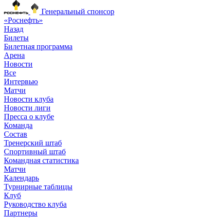
Генеральный спонсор
«Роснефть»
Назад
Билеты
Билетная программа
Арена
Новости
Все
Интервью
Матчи
Новости клуба
Новости лиги
Пресса о клубе
Команда
Состав
Тренерский штаб
Спортивный штаб
Командная статистика
Матчи
Календарь
Турнирные таблицы
Клуб
Руководство клуба
Партнеры