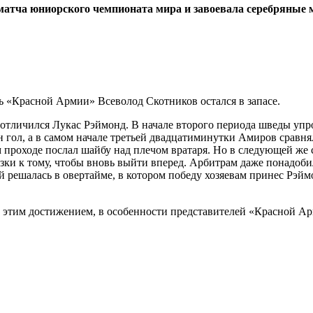
матча юниорского чемпионата мира и завоевала серебряные 
рь «Красной Армии» Всеволод Скотников остался в запасе.
 отличился Лукас Рэймонд. В начале второго периода шведы уп
 гол, а в самом начале третьей двадцатиминутки Амиров сравнял
 проходе послал шайбу над плечом вратаря. Но в следующей же 
и к тому, чтобы вновь выйти вперед. Арбитрам даже понадобила
лей решалась в овертайме, в котором победу хозяевам принес Рэ
с этим достижением, в особенности представителей «Красной Ар