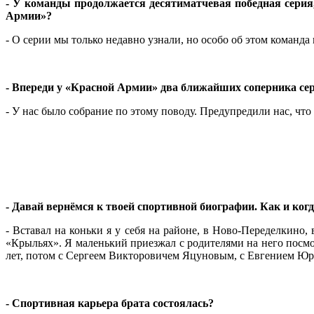
- У команды продолжается десятиматчевая победная серия,
Армии»?
- О серии мы только недавно узнали, но особо об этом команда
- Впереди у «Красной Армии» два ближайших соперника с
- У нас было собрание по этому поводу. Предупредили нас, что
- Давай вернёмся к твоей спортивной биографии. Как и ког
- Вставал на коньки я у себя на районе, в Ново-Переделкино,
«Крыльях». Я маленький приезжал с родителями на него посмот
лет, потом с Сергеем Викторовичем Яцуновым, с Евгением Юрь
- Спортивная карьера брата состоялась?