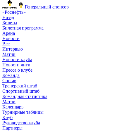
Генеральный спонсор
«Роснефть»
Назад
Билеты
Билетная программа
Арена
Новости
Все
Интервью
Матчи
Новости клуба
Новости лиги
Пресса о клубе
Команда
Состав
Тренерский штаб
Спортивный штаб
Командная статистика
Матчи
Календарь
Турнирные таблицы
Клуб
Руководство клуба
Партнеры