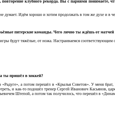
 повторение клубного рекорда. Вы с парнями понимаете, чт
 не думает. Идём хорошо и хотим продолжать в том же духе и в ч
ерьёзные питерские команды. Чего лично ты ждёшь от матч
 игры будут тяжёлые, от ножа. Настраиваемся соответствующим о
да ты пришёл в хоккей?
 в «Радуге», а потом перешёл в «Крылья Советов». У меня брат,
реть, и как-то подошёл тренер Сергей Иванович Касьянов, царс
евичем Штепой, а потом так получилось, что перешёл в «Динам