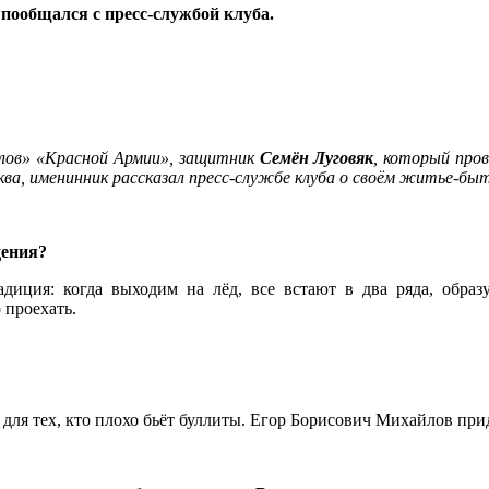
пообщался с пресс-службой клуба.
лов» «Красной Армии», защитник
Семён Луговяк
, который про
сква, именинник рассказал пресс-службе клуба о своём житье-б
дения?
радиция: когда выходим на лёд, все встают в два ряда, обр
 проехать.
 для тех, кто плохо бьёт буллиты. Егор Борисович Михайлов при