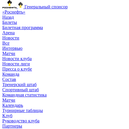
Генеральный спонсор
«Роснефть»
Назад
Билеты
Билетная программа
Арена
Новости
Все
Интервью
Матчи
Новости клуба
Новости лиги
Пресса о клубе
Команда
Состав
Тренерский штаб
Спортивный штаб
Командная статистика
Матчи
Календарь
Турнирные таблицы
Клуб
Руководство клуба
Партнеры