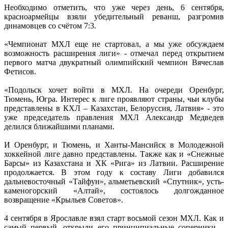
Необходимо отметить, что уже через день, 6 сентября,
красноармейцы взяли убедительный реванш, разгромив
динамовцев со счётом 7:3.
«Чемпионат МХЛ еще не стартовал, а мы уже обсуждаем
возможность расширения лиги» - отмечал перед открытием
первого матча двукратный олимпийский чемпион Вячеслав
Фетисов.
«Подольск хочет войти в МХЛ. На очереди Оренбург,
Тюмень, Югра. Интерес к лиге проявляют страны, чьи клубы
представлены в КХЛ – Казахстан, Белоруссия, Латвия» - это
уже председатель правления МХЛ Александр Медведев
делился ближайшими планами.
И Оренбург, и Тюмень, и Ханты-Мансийск в Молодежной
хоккейной лиге давно представлены. Также как и «Снежные
Барсы» из Казахстана и ХК «Рига» из Латвии. Расширение
продолжается. В этом году к составу Лиги добавился
дальневосточный «Тайфун», альметьевский «Спутник», усть-
каменогорский «Алтай», состоялось долгожданное
возвращение «Крыльев Советов».
4 сентября в Ярославле взял старт восьмой сезон МХЛ. Как и
самый первый, открыли его принципиальные соперники –