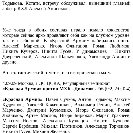
Тодыкова. Кстати, встречу обслуживал, нынешний главный
арбитр КХЛ Алексей Анисимов.
Уже тогда в обоих составах играло немало хоккеистов,
которые сейчас ярко проявляют себя как на клубном уровне,
так и в сборной. В «Красной Армии» набирались опыта
Алексей Марченко, Игорь Ожиганов, Роман Любимов,
Никита Кучеров, Никита Гусев. У динамовцев – Никита
Двуреченский, Александр Шарыченков, Александр Авцин и
другие.
Вот статистический отчёт с того исторического матча.
4.09.09 Москва, ЛДС ЦСКА, Регулярный чемпионат
«Красная Армия» против МХК «Динамо» - 2:6
(0:2, 2:0, 0:4)
«Красная Армия»
: Павел Сучков, Антон Тодыков; Максим
Кудряшов, Алексей Кожевников, Владимир Репин, Алексей
Марченко, Дмитрий Кузьменко. Игорь Ожиганов. Роман
Любимов, Артём Маслов, Игорь Бирюков. Марат Уракчеев,
Максим Носков, Александр Кузнецов. Никита Кучеров,
Сергей Барбашев. Михаил Плотников. Александр Торченюк.
Никита Гусев, Михаил Железнов