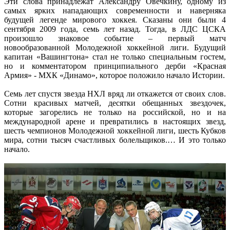
Эти слова принадлежат Александру Овечкину, одному из
самых ярких нападающих современности и наверняка
будущей легенде мирового хоккея. Сказаны они были 4
сентября 2009 года, семь лет назад. Тогда, в ЛДС ЦСКА
произошло знаковое событие – первый матч
новообразованной Молодежной хоккейной лиги. Будущий
капитан «Вашингтона» стал не только специальным гостем,
но и комментатором принципиального дерби «Красная
Армия» - МХК «Динамо», которое положило начало Истории.
Семь лет спустя звезда НХЛ вряд ли откажется от своих слов.
Сотни красивых матчей, десятки обещанных звездочек,
которые загорелись не только на российской, но и на
международной арене и превратились в настоящих звезд,
шесть чемпионов Молодежной хоккейной лиги, шесть Кубков
мира, сотни тысяч счастливых болельщиков.… И это только
начало.