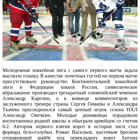
Молодежная хоккейная лига с самого первого матча задала
высокую планку. В качестве почетных гостей на первом матче
присутствовало руководство Континентальной хоккейной
лиги и Федерации хоккея России, символическое
вбрасывание производил трехкратный олимпийский чемпион
Александр Карелин, а к команде комментаторов из
заслуженного тренера страны Сергея Гимаева и Александра
Ткачева присоединился самый ценный игрок сезона НХЛ
Александр Овечкин. Молодые динамовцы порадовали
воспитанника родной школы и обыграли армейцев со счетом
6:2. Автором первого взятия ворот в истории лиги стал
форвард бело-голубых Роман Васильев, кистевым броском
отправивший шайбу под перекладину ворот Антона