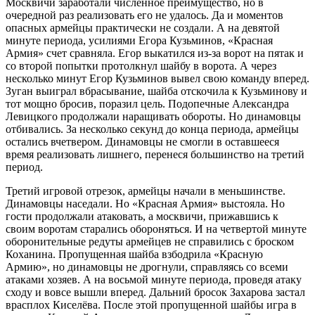
Москвичи заработали численное преимущество, но в
очередной раз реализовать его не удалось. Да и моментов
опасных армейцы практически не создали. А на девятой
минуте периода, усилиями Егора Кузьминов, «Красная
Армия» счет сравняла. Егор выкатился из-за ворот на пятак и
со второй попытки протолкнул шайбу в ворота. А через
несколько минут Егор Кузьминов вывел свою команду вперед.
Зуган выиграл вбрасывание, шайба отскочила к Кузьминову и
тот мощно бросив, поразил цель. Подопечные Александра
Левицкого продолжали наращивать обороты. Но динамовцы
отбивались. За несколько секунд до конца периода, армейцы
остались вчетвером. Динамовцы не смогли в оставшееся
время реализовать лишнего, перенеся большинство на третий
период.
Третий игровой отрезок, армейцы начали в меньшинстве.
Динамовцы наседали. Но «Красная Армия» выстояла. Но
гости продолжали атаковать, а москвичи, прижавшись к
своим воротам старались обороняться. И на четвертой минуте
оборонительные редуты армейцев не справились с броском
Коханина. Пропущенная шайба взбодрила «Красную
Армию», но динамовцы не дрогнули, справляясь со всеми
атаками хозяев. А на восьмой минуте периода, проведя атаку
сходу и вовсе вышли вперед. Дальний бросок Захарова застал
врасплох Киселёва. После этой пропущенной шайбы игра в