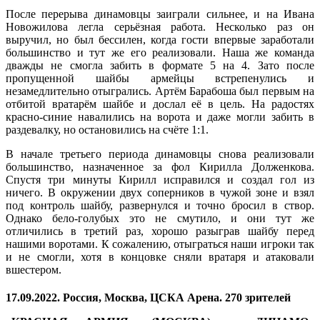
После перерыва динамовцы заиграли сильнее, и на Ивана
Новожилова легла серьёзная работа. Несколько раз он
выручил, но был бессилен, когда гости впервые заработали
большинство и тут же его реализовали. Наша же команда
дважды не смогла забить в формате 5 на 4. Зато после
пропущенной шайбы армейцы встрепенулись и
незамедлительно отыгрались. Артём Барабоша был первым на
отбитой вратарём шайбе и дослал её в цель. На радостях
красно-синие навалились на ворота и даже могли забить в
раздевалку, но остановились на счёте 1:1.
В начале третьего периода динамовцы снова реализовали
большинство, назначенное за фол Кирилла Долженкова.
Спустя три минуты Кирилл исправился и создал гол из
ничего. В окружении двух соперников в чужой зоне и взял
под контроль шайбу, развернулся и точно бросил в створ.
Однако бело-голубых это не смутило, и они тут же
отличились в третий раз, хорошо разыграв шайбу перед
нашими воротами. К сожалению, отыграться наши игроки так
и не смогли, хотя в концовке сняли вратаря и атаковали
вшестером.
17.09.2022. Россия, Москва, ЦСКА Арена. 270 зрителей