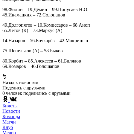
98.Филин – 19.Дёмин – 99.Попугаев Н.О.
45.Икамацких – 72.Солопанов
49.Долгопятов – 10.Комиссаров – 68.Аноп
65.Летов (К) – 73.Маркус (А)
14.Назаров – 56.Бочкарёв – 42.Мокрицын
75.Шепельков (А) – 58.Быков
80.Корбит – 85.Алексеев – 61.Билялов
69.Комаров – 46.Голощапов
Назад к новостям
Поделись c друзьями
0 человек поделились c друзьями
Билеты
Новости
Команда
Матчи
Клуб
Медиа