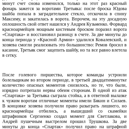
минут счет снова изменился, только на этот раз красный
фонарь зажегся за воротами Третьяка: после броска Юдова
шайба попала в заградительное стекло, отскочила в спину
Максиму, и закатилась в ворота. Впрочем, на эту досадную
оплошность свой ответ нашелся у Андрея Кузьменко. Форвард
красноармейцев мощным кистевым броском поразил ворота
«Спартака» и восстановил разницу в счете. За две минуты до
конца периода у «Красной Армии» удалился Ковалевский, и
хозяева смогли реализовать это большинство: Ремов бросил в
касание, Третьяк смог зацепить шайбу, но та все равно влетела
в сетку.
После голевого пиршества, которое команды устроили
болельщикам во втором периоде, в третьей двадцатиминутке
количество опасных моментов снизилось, но те, что были,
изрядно потрепали нервы обеим сторонам. В одной из атак
«Спартака» за Третьяка сыграла стойка, а в ответной вылазке
к чужим воротам отличные моменты имели Бякин и Силаев.
В концовке хозяева получили право разыграть лишнего, но
красноармейцы отбились, а вышедший со скамейки
штрафников Сергиенко создал момент для Светлакова, и
Андрей пушечным выстрелом прошил Трушкова. За две
минуты до конца «Спартак» получил право на штрафной