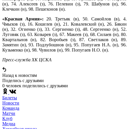
(н), 74. Алексеев (з), 76. Пелевин (з), 79. Шабунов (н), 96.
Клечкин (н), 98. Пешехонов (н).
«Красная Армия»:
20. Третьяк (в), 50. Самойлов (в), 4.
Чмыхов (з), 16. Кошелев (н), 21. Ковалевский (н), 26. Бякин
(н), 32. Огиенко (з), 33. Сергиенко (з), 48. Сергеенко (н), 52.
Луговяк (з), 63. Козырев (з), 67. Макеев (з), 68. Силаев (н), 80.
Квартальнов (н), 82. Воробьев (з), 87. Светлаков (н), 89.
Замятин (н), 93. Подлубошнов (н), 95. Попугаев Н.А. (н), 96.
Кузьменко (н), 98. Чувилов (н), 99. Попугаев Н.О. (н).
Пресс-служба ХК ЦСКА
Назад к новостям
Поделись c друзьями
0 человек поделились c друзьями
Билеты
Новости
Команда
Матчи
Клуб
Медиа
Хоккейная школа