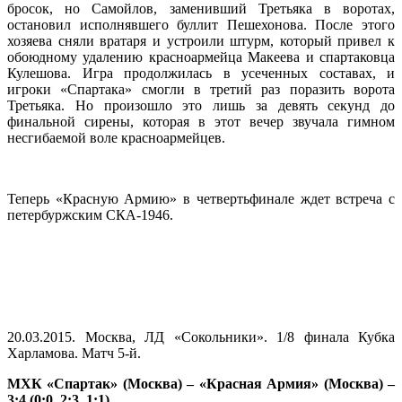
бросок, но Самойлов, заменивший Третьяка в воротах,
остановил исполнявшего буллит Пешехонова. После этого
хозяева сняли вратаря и устроили штурм, который привел к
обоюдному удалению красноармейца Макеева и спартаковца
Кулешова. Игра продолжилась в усеченных составах, и
игроки «Спартака» смогли в третий раз поразить ворота
Третьяка. Но произошло это лишь за девять секунд до
финальной сирены, которая в этот вечер звучала гимном
несгибаемой воле красноармейцев.
Теперь «Красную Армию» в четвертьфинале ждет встреча с
петербуржским СКА-1946.
20.03.2015. Москва, ЛД «Сокольники». 1/8 финала Кубка
Харламова. Матч 5-й.
МХК «Спартак» (Москва) – «Красная Армия» (Москва) –
3
:4
(
0
:
0
, 2:3
, 1
:1).