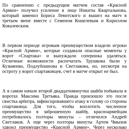
По сравнению с предыдущим матчем состав «Красной
Армии» получил усиление в лице Никиты Квартальнова,
который заменил Бориса Левитского и вышел на матч в
третьем звене вместе с Семеном Кошелевым и Кириллом
Ковалевским.
В первом периоде игровым преимуществом владели игроки
«Красной Армии», которые создавали опасные моменты у
ворот «Спартака» и вынуждали соперника удаляться.
Отличные возможности распечатать Трушкова были у
Кузьменко, Подлубошнова и Светлакова, но, несмотря на
остроту у ворот спартаковцев, счет в матче открыт не был.
А в самом начале второй двадцатиминутки шайба побывала в
воротах Максима Третьяка. Правда произошло это после
свистка арбитра, зафиксировавшего атаку в голову со стороны
спартаковца. Для того, чтобы воплотить численное
преимущество в заброшенную шайбу, красноармейцам
потребовалось полторы минуты – отличился Андрей
Светлаков. А еще через полторы минуты Артем Чмыхов
удвоил преимущество «Красной Армии». Через несколько