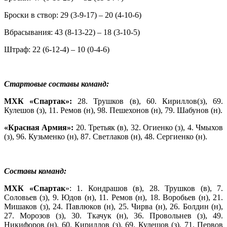
Броски в створ: 29 (3-9-17) – 20 (4-10-6)
Вбрасывания: 43 (8-13-22) – 18 (3-10-5)
Штраф: 22 (6-12-4) – 10 (0-4-6)
Стартовые составы команд:
МХК «Спартак»:
28. Трушков
(в), 60. Кириллов(з), 69.
Кулешов (з), 11. Ремов (н), 98. Пешехонов (н), 79. Шабунов (н).
«Красная Армия»:
20. Третьяк (в), 32. Огиенко (з), 4. Чмыхов
(з), 96. Кузьменко (н), 87. Светлаков (н), 48. Сергиенко (н).
Составы команд:
МХК «Спартак
»: 1. Кондрашов (в), 28. Трушков (в), 7.
Соловьев (з), 9. Юдов (н), 11. Ремов (н), 18. Воробьев (н), 21.
Мишаков (з), 24. Павлюков (н), 25. Чирва (н), 26. Болдин (н),
27. Морозов (з), 30. Ткачук (н), 36. Провольнев (з), 49.
Никифоров (н), 60. Кириллов (з), 69. Кулешов (з), 71. Первов