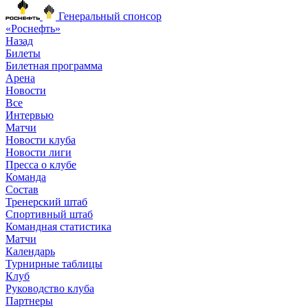
Генеральный спонсор
«Роснефть»
Назад
Билеты
Билетная программа
Арена
Новости
Все
Интервью
Матчи
Новости клуба
Новости лиги
Пресса о клубе
Команда
Состав
Тренерский штаб
Спортивный штаб
Командная статистика
Матчи
Календарь
Турнирные таблицы
Клуб
Руководство клуба
Партнеры