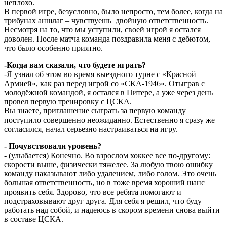
неплохо.
В первой игре, безусловно, было непросто, тем более, когда на
трибунах аншлаг – чувствуешь двойную ответственность.
Несмотря на то, что мы уступили, своей игрой я остался
доволен. После матча команда поздравила меня с дебютом,
что было особенно приятно.
-Когда вам сказали, что будете играть?
-Я узнал об этом во время выездного турне с «Красной
Армией», как раз перед игрой со «СКА-1946». Отыграв с
молодёжной командой, я остался в Питере, а уже через день
провел первую тренировку с ЦСКА.
Вы знаете, приглашение сыграть за первую команду
поступило совершенно неожиданно. Естественно я сразу же
согласился, начал серьезно настраиваться на игру.
- Почувствовали уровень?
- (улыбается) Конечно. Во взрослом хоккее все по-другому:
скорости выше, физически тяжелее. За любую твою ошибку
команду наказывают либо удалением, либо голом. Это очень
большая ответственность, но в тоже время хороший шанс
проявить себя. Здорово, что все ребята помогают и
подстраховывают друг друга. Для себя я решил, что буду
работать над собой, и надеюсь в скором времени снова выйти
в составе ЦСКА.