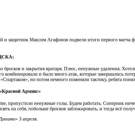
 и защитник Максим Агафонов подвели итоги первого матча ф
 ЦСКА:
ло бросков и закрытия вратаря. Плюс, ненужные удаления. Хотел
го комбинировали и было много атак, которые завершались потере
 «Спартаком», но потом немного поменяли тактику, ребята поняли
«Красной Армии:»
ве, пропустили ненужные голы. Будем работать. Соперник ничем 
ять на себя, побольше бросков заблокировать, и тогда всё полу
Динамо» 3 апреля.