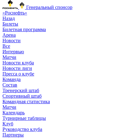
Генеральный спонсор
«Роснефть»
Назад
Билеты
Билетная программа
Арена
Новости
Все
Интервью
Матчи
Новости клуба
Новости лиги
Пресса о клубе
Команда
Состав
Тренерский штаб
Спортивный штаб
Командная статистика
Матчи
Календарь
Турнирные таблицы
Клуб
Руководство клуба
Партнеры