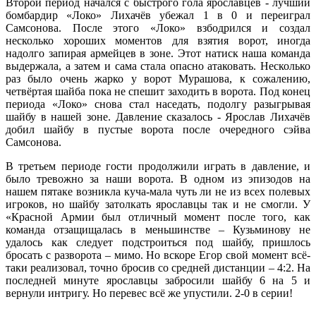
Второй период начался с быстрого гола ярославцев - лучший
бомбардир «Локо» Лихачёв убежал 1 в 0 и переиграл
Самсонова. После этого «Локо» взбодрился и создал
несколько хороших моментов для взятия ворот, иногда
надолго запирая армейцев в зоне. Этот натиск наша команда
выдержала, а затем и сама стала опасно атаковать. Несколько
раз было очень жарко у ворот Мурашова, к сожалению,
четвёртая шайба пока не спешит заходить в ворота. Под конец
периода «Локо» снова стал наседать, подолгу разыгрывая
шайбу в нашей зоне. Давление сказалось - Ярослав Лихачёв
добил шайбу в пустые ворота после очередного сэйва
Самсонова.
В третьем периоде гости продолжили играть в давление, и
было тревожно за наши ворота. В одном из эпизодов на
нашем пятаке возникла куча-мала чуть ли не из всех полевых
игроков, но шайбу затолкать ярославцы так и не смогли. У
«Красной Армии был отличный момент после того, как
команда отзащищалась в меньшинстве – Кузьминову не
удалось как следует подстроиться под шайбу, пришлось
бросать с разворота – мимо. Но вскоре Егор свой момент всё-
таки реализовал, точно бросив со средней дистанции – 4:2. На
последней минуте ярославцы забросили шайбу 6 на 5 и
вернули интригу. Но перевес всё же упустили. 2-0 в серии!