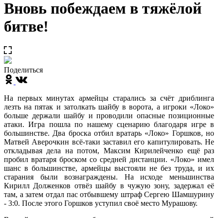
Вновь побеждаем в тяжёлой
битве!
Поделиться
На первых минутах армейцы старались за счёт дриблинга
лезть на пятак и затолкать шайбу в ворота, а игроки «Локо»
больше держали шайбу и проводили опасные позиционные
атаки. Игра пошла по нашему сценарию благодаря игре в
большинстве. Два броска отбил вратарь «Локо» Горшков, но
Матвей Аверочкин всё-таки заставил его капитулировать. Не
откладывая дела на потом, Максим Кирилейченко ещё раз
пробил вратаря броском со средней дистанции. «Локо» имел
шанс в большинстве, армейцы выстояли не без труда, и их
старания были вознаграждены. На исходе меньшинства
Кирилл Долженков отвёз шайбу в чужую зону, задержал её
там, а затем отдал пас отбывшему штраф Сергею Шамшурину
- 3:0. После этого Горшков уступил своё место Мурашову.