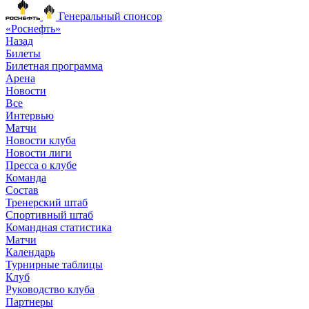
Генеральный спонсор
«Роснефть»
Назад
Билеты
Билетная программа
Арена
Новости
Все
Интервью
Матчи
Новости клуба
Новости лиги
Пресса о клубе
Команда
Состав
Тренерский штаб
Спортивный штаб
Командная статистика
Матчи
Календарь
Турнирные таблицы
Клуб
Руководство клуба
Партнеры