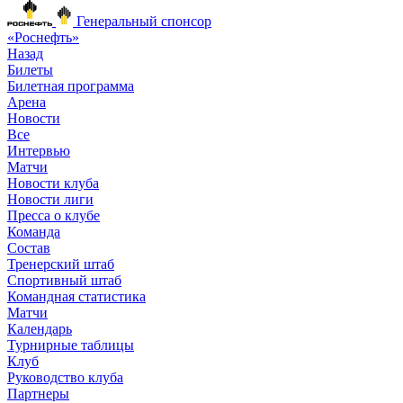
Генеральный спонсор
«Роснефть»
Назад
Билеты
Билетная программа
Арена
Новости
Все
Интервью
Матчи
Новости клуба
Новости лиги
Пресса о клубе
Команда
Состав
Тренерский штаб
Спортивный штаб
Командная статистика
Матчи
Календарь
Турнирные таблицы
Клуб
Руководство клуба
Партнеры