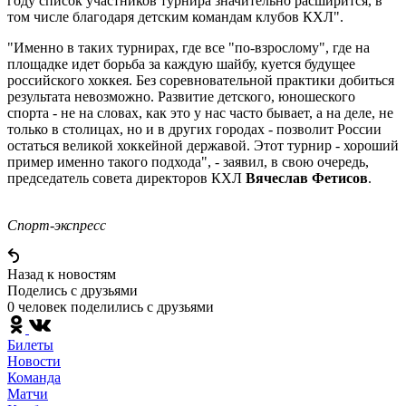
году список участников турнира значительно расширится, в
том числе благодаря детским командам клубов КХЛ".
"Именно в таких турнирах, где все "по-взрослому", где на
площадке идет борьба за каждую шайбу, куется будущее
российского хоккея. Без соревновательной практики добиться
результата невозможно. Развитие детского, юношеского
спорта - не на словах, как это у нас часто бывает, а на деле, не
только в столицах, но и в других городах - позволит России
остаться великой хоккейной державой. Этот турнир - хороший
пример именно такого подхода", - заявил, в свою очередь,
председатель совета директоров КХЛ
Вячеслав Фетисов
.
Спорт-экспресс
Назад к новостям
Поделись c друзьями
0 человек поделились c друзьями
Билеты
Новости
Команда
Матчи