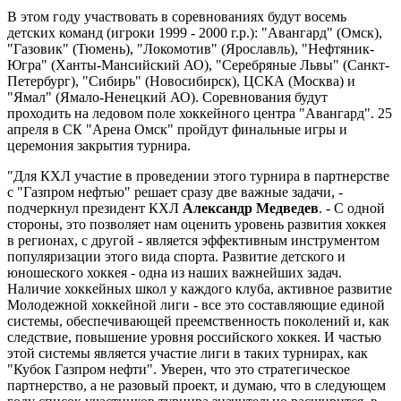
В этом году участвовать в соревнованиях будут восемь
детских команд (игроки 1999 - 2000 г.р.): "Авангард" (Омск),
"Газовик" (Тюмень), "Локомотив" (Ярославль), "Нефтяник-
Югра" (Ханты-Мансийский АО), "Серебряные Львы" (Санкт-
Петербург), "Сибирь" (Новосибирск), ЦСКА (Москва) и
"Ямал" (Ямало-Ненецкий АО). Соревнования будут
проходить на ледовом поле хоккейного центра "Авангард". 25
апреля в СК "Арена Омск" пройдут финальные игры и
церемония закрытия турнира.
"Для КХЛ участие в проведении этого турнира в партнерстве
с "Газпром нефтью" решает сразу две важные задачи, -
подчеркнул президент КХЛ
Александр Медведев
. - С одной
стороны, это позволяет нам оценить уровень развития хоккея
в регионах, с другой - является эффективным инструментом
популяризации этого вида спорта. Развитие детского и
юношеского хоккея - одна из наших важнейших задач.
Наличие хоккейных школ у каждого клуба, активное развитие
Молодежной хоккейной лиги - все это составляющие единой
системы, обеспечивающей преемственность поколений и, как
следствие, повышение уровня российского хоккея. И частью
этой системы является участие лиги в таких турнирах, как
"Кубок Газпром нефти". Уверен, что это стратегическое
партнерство, а не разовый проект, и думаю, что в следующем