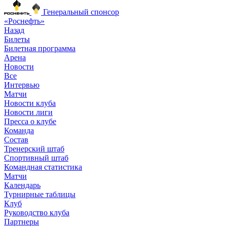
Генеральный спонсор
«Роснефть»
Назад
Билеты
Билетная программа
Арена
Новости
Все
Интервью
Матчи
Новости клуба
Новости лиги
Пресса о клубе
Команда
Состав
Тренерский штаб
Спортивный штаб
Командная статистика
Матчи
Календарь
Турнирные таблицы
Клуб
Руководство клуба
Партнеры