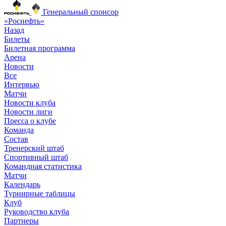
Генеральный спонсор
«Роснефть»
Назад
Билеты
Билетная программа
Арена
Новости
Все
Интервью
Матчи
Новости клуба
Новости лиги
Пресса о клубе
Команда
Состав
Тренерский штаб
Спортивный штаб
Командная статистика
Матчи
Календарь
Турнирные таблицы
Клуб
Руководство клуба
Партнеры