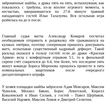
заброшенные шайбы, а драка пять на пять, вспыхнувшая, как
показалось с трибуны, из-за вполне игрового момента, к
несчастью, завершившегося на 27-й минуте травмой
нападающего гостей Ильи Талалуева. Вся остальная игра
разбилась на до и после.
Главный судья матча Александр Комаров посчитал
необходимым отправить в раздевалку обе сражавшихся на
кулаках пятёрки, поэтому соперникам пришлось доигрывать
матч, испытывая существенный кадровый дефицит. Такой
расклад оказался в пользу гостей: если до драки «Красная
Армия» вела с комфортным отрывом 5:1, то к финальной
сирене счёт сократился до 6:4, тем более, что последние пять
минут команде Бориса Миронова пришлось провести в пять
номинальных защитников после очередного
дисциплинарного штрафа.
У хозяев площадки шайбы забросили Адам Мовсаров, Максим
Чувилов, Михаил Бякин, Борис Левитский, Кирилл
Ковалевский и Иван Силаев, у гостей – Павел Щербаков,
Василий Нарзяев, Максим Ломов и Дмитрий Селютин.