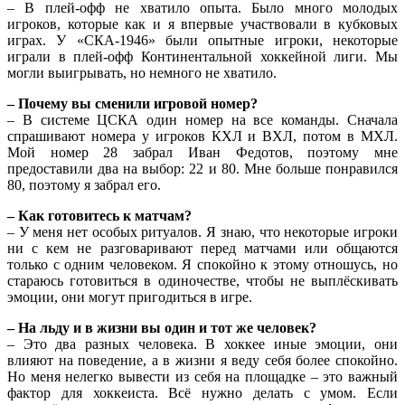
– В плей-офф не хватило опыта. Было много молодых
игроков, которые как и я впервые участвовали в кубковых
играх. У «СКА-1946» были опытные игроки, некоторые
играли в плей-офф Континентальной хоккейной лиги. Мы
могли выигрывать, но немного не хватило.
– Почему вы сменили игровой номер?
– В системе ЦСКА один номер на все команды. Сначала
спрашивают номера у игроков КХЛ и ВХЛ, потом в МХЛ.
Мой номер 28 забрал Иван Федотов, поэтому мне
предоставили два на выбор: 22 и 80. Мне больше понравился
80, поэтому я забрал его.
– Как готовитесь к матчам?
– У меня нет особых ритуалов. Я знаю, что некоторые игроки
ни с кем не разговаривают перед матчами или общаются
только с одним человеком. Я спокойно к этому отношусь, но
стараюсь готовиться в одиночестве, чтобы не выплёскивать
эмоции, они могут пригодиться в игре.
– На льду и в жизни вы один и тот же человек?
– Это два разных человека. В хоккее иные эмоции, они
влияют на поведение, а в жизни я веду себя более спокойно.
Но меня нелегко вывести из себя на площадке – это важный
фактор для хоккеиста. Всё нужно делать с умом. Если