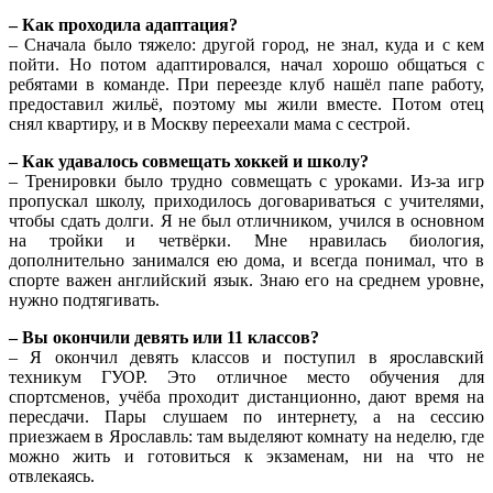
– Как проходила адаптация?
– Сначала было тяжело: другой город, не знал, куда и с кем
пойти. Но потом адаптировался, начал хорошо общаться с
ребятами в команде. При переезде клуб нашёл папе работу,
предоставил жильё, поэтому мы жили вместе. Потом отец
снял квартиру, и в Москву переехали мама с сестрой.
– Как удавалось совмещать хоккей и школу?
– Тренировки было трудно совмещать с уроками. Из-за игр
пропускал школу, приходилось договариваться с учителями,
чтобы сдать долги. Я не был отличником, учился в основном
на тройки и четвёрки. Мне нравилась биология,
дополнительно занимался ею дома, и всегда понимал, что в
спорте важен английский язык. Знаю его на среднем уровне,
нужно подтягивать.
– Вы окончили девять или 11 классов?
– Я окончил девять классов и поступил в ярославский
техникум ГУОР. Это отличное место обучения для
спортсменов, учёба проходит дистанционно, дают время на
пересдачи. Пары слушаем по интернету, а на сессию
приезжаем в Ярославль: там выделяют комнату на неделю, где
можно жить и готовиться к экзаменам, ни на что не
отвлекаясь.