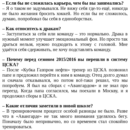
– Если бы не сложилась карьера, чем бы вы занимались?
– Я о таком не задумывался. Не вижу себя где-то ещё, никогда
не было желания бросить хоккей. Но если бы не сложилось,
думаю, попробовал бы себя в единоборствах.
– Как относитесь к дракам?
– Заступиться за себя или команду – это нормально. Драка в
нужный момент улучшает эмоциональный фон. Но просто так
драться нельзя, нужно подходить к этому с головой. Мне
удаётся себя сдерживать, не хочу подставлять команду.
– Почему перед сезоном 2015/2016 вы перешли в систему
ЦСКА?
– После «Кубка Газпром нефти» тренер из ЦСКА позвонил
папе и предложил перейти к ним в команду. Отец долго думал
и сначала отказывался, но потом всё-таки решил, что мы
попробуем. Я был на сборах с «Авангардом» и не знал про
переезд. Когда папа согласился, мы поехали в Москву, и я
продолжил сборы в ЦСКА.
– Какие отличия заметили в новой школе?
– В тренировочном процессе особой разницы не было. Разве
что в «Авангарде» не так много внимания уделялось бегу.
Поначалу было непривычно, но со временем стал спокойно
тренироваться.