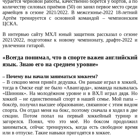
чурается черновой работы, качественно борется у бортов, а по
количеству силовых приёмов (50) он занял первое место среди
армейцев в сезоне 2021/2022. В межсезонье-2022 18-летний
Артём тренируется с основной командой – чемпионским
ЦСКА.
В интервью сайту МХЛ юный защитник рассказал о сезоне
2021/2022, подготовке к новому чемпионату, драфте-2022 и
увлечении гитарой.
«Всегда понимал, что в спорте важен английский
язык. Знаю его на среднем уровне»
– Почему вы начали заниматься хоккеем?
– В секцию меня привёл дедушка. Он раньше играл в хоккей,
тогда в Омске ещё не было «Авангарда», команда называлась
«Шинник». На молодёжном уровне и в ВХЛ играл дядя. Но
хоккей – не единственный спорт в нашей семье. Мой папа –
боксёр, получил высшее образование, связанное с этим видом
спорта. Он отдал меня на бокс, поэтому сначала я ходил в две
секции. Потом попал на первый хоккейный турнир и
загорелся. Понял, что это моё. Но боксом продолжил
заниматься, сейчас тренируюсь, когда есть свободное время
или в отпуске. Такие навыки пригодятся в хоккее.