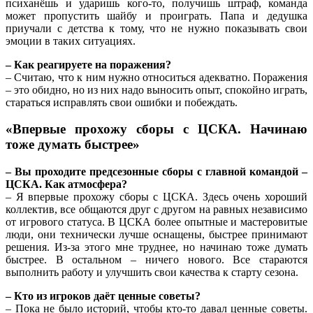
психанёшь и ударишь кого-то, получишь штраф, команда
может пропустить шайбу и проиграть. Папа и дедушка
приучали с детства к тому, что не нужно показывать свои
эмоции в таких ситуациях.
– Как реагируете на поражения?
– Считаю, что к ним нужно относиться адекватно. Поражения
– это обидно, но из них надо выносить опыт, спокойно играть,
стараться исправлять свои ошибки и побеждать.
«Впервые прохожу сборы с ЦСКА. Начинаю
тоже думать быстрее»
– Вы проходите предсезонные сборы с главной командой –
ЦСКА. Как атмосфера?
– Я впервые прохожу сборы с ЦСКА. Здесь очень хороший
коллектив, все общаются друг с другом на равных независимо
от игрового статуса. В ЦСКА более опытные и мастеровитые
люди, они технически лучше оснащены, быстрее принимают
решения. Из-за этого мне труднее, но начинаю тоже думать
быстрее. В остальном – ничего нового. Все стараются
выполнить работу и улучшить свои качества к старту сезона.
– Кто из игроков даёт ценные советы?
– Пока не было историй, чтобы кто-то давал ценные советы.