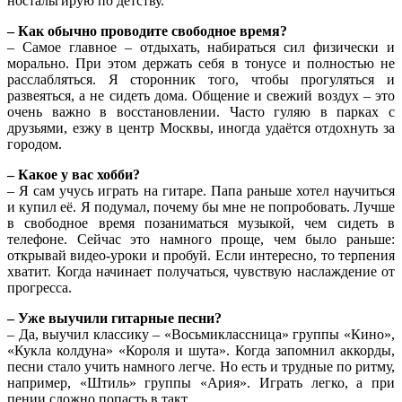
ностальгирую по детству.
– Как обычно проводите свободное время?
– Самое главное – отдыхать, набираться сил физически и
морально. При этом держать себя в тонусе и полностью не
расслабляться. Я сторонник того, чтобы прогуляться и
развеяться, а не сидеть дома. Общение и свежий воздух – это
очень важно в восстановлении. Часто гуляю в парках с
друзьями, езжу в центр Москвы, иногда удаётся отдохнуть за
городом.
– Какое у вас хобби?
– Я сам учусь играть на гитаре. Папа раньше хотел научиться
и купил её. Я подумал, почему бы мне не попробовать. Лучше
в свободное время позаниматься музыкой, чем сидеть в
телефоне. Сейчас это намного проще, чем было раньше:
открывай видео-уроки и пробуй. Если интересно, то терпения
хватит. Когда начинает получаться, чувствую наслаждение от
прогресса.
– Уже выучили гитарные песни?
– Да, выучил классику – «Восьмиклассница» группы «Кино»,
«Кукла колдуна» «Короля и шута». Когда запомнил аккорды,
песни стало учить намного легче. Но есть и трудные по ритму,
например, «Штиль» группы «Ария». Играть легко, а при
пении сложно попасть в такт.