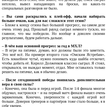
неплохо, вывел нападающих на броски, но каких-то
специальных разговоров не было.
– Вы сами раскрылись к плей-офф, начали набирать
больше очков, как для вас сложился этот сезон?
– Ближе к концу сезона был большой прогресс, на самом деле
очень этому рад. Прошлый раунд сыграл немного тускло, но
главное, что мы победили. Но вообще я доволен своими
результатами, будем работать дальше.
– В чём ваш основной прогресс за год в МХЛ?
– В игре на пятачке, думаю, все должны были это заметить.
Это моё всё. На примере второго гола «Омским Ястребам».
Есть хоккейное чутьё, нужно понимать куда шайба отскочит,
чтобы добить её. Кирилл Долженков классно сыграл. Я стоял,
открывался, он выждал момент, отдал. Мне оставалось только
решить на пятачке, как я обычно делаю.
– После сегодняшней победы появилась дополнительная
вера в свои силы?
– Конечно, она была и перед игрой. После 1/4 финала многое
обдумал, настроился − и на первый матч финала вышел очень
заряженным. Конечно, уверенности с каждой игрой всё
больше. Доверия тренеров и партнёров тоже стало больше, я в
себе уверен.