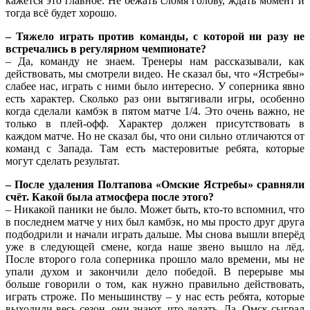
кажется это главное. Не бежать сломя голову, ждать момент и
тогда всё будет хорошо.
– Тяжело играть против команды, с которой ни разу не
встречались в регулярном чемпионате?
– Да, команду не знаем. Тренеры нам рассказывали, как
действовать, мы смотрели видео. Не сказал бы, что «Ястребы»
слабее нас, играть с ними было интересно. У соперника явно
есть характер. Сколько раз они вытягивали игры, особенно
когда сделали камбэк в пятом матче 1/4. Это очень важно, не
только в плей-офф. Характер должен присутствовать в
каждом матче. Но не сказал бы, что они сильно отличаются от
команд с Запада. Там есть мастеровитые ребята, которые
могут сделать результат.
– После удаления Полтапова «Омские Ястребы» сравняли
счёт. Какой была атмосфера после этого?
– Никакой паники не было. Может быть, кто-то вспомнил, что
в последнем матче у них был камбэк, но мы просто друг друга
подбодрили и начали играть дальше. Мы снова вышли вперёд
уже в следующей смене, когда наше звено вышло на лёд.
После второго гола соперника прошло мало времени, мы не
упали духом и закончили дело победой. В перерыве мы
больше говорили о том, как нужно правильно действовать,
играть строже. По меньшинству – у нас есть ребята, которые
выходили весь сезон, они знают, что делать. Да, Омск сыграл