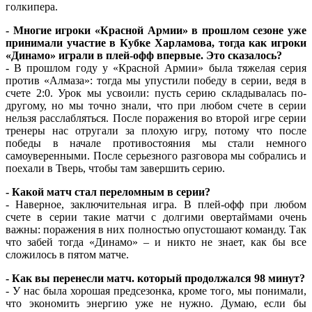
голкипера.
- Многие игроки «Красной Армии» в прошлом сезоне уже
принимали участие в Кубке Харламова, тогда как игроки
«Динамо» играли в плей-офф впервые. Это сказалось?
- В прошлом году у «Красной Армии» была тяжелая серия
против «Алмаза»: тогда мы упустили победу в серии, ведя в
счете 2:0. Урок мы усвоили: пусть серию складывалась по-
другому, но мы точно знали, что при любом счете в серии
нельзя расслабляться. После поражения во второй игре серии
тренеры нас отругали за плохую игру, потому что после
победы в начале противостояния мы стали немного
самоуверенными. После серьезного разговора мы собрались и
поехали в Тверь, чтобы там завершить серию.
- Какой матч стал переломным в серии?
- Наверное, заключительная игра. В плей-офф при любом
счете в серии такие матчи с долгими овертаймами очень
важны: поражения в них полностью опустошают команду. Так
что забей тогда «Динамо» – и никто не знает, как бы все
сложилось в пятом матче.
- Как вы перенесли матч. который продолжался 98 минут?
- У нас была хорошая предсезонка, кроме того, мы понимали,
что экономить энергию уже не нужно. Думаю, если бы