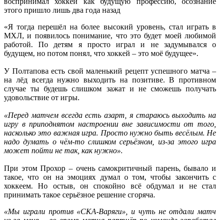
воспринимал хоккей как будущую профессию, осознание
этого пришло лишь два года назад
«Я тогда перешёл на более высокий уровень, стал играть в
МХЛ, и появилось понимание, что это будет моей любимой
работой. По детям я просто играл и не задумывался о
будущем, но потом понял, что хоккей – это моё будущее».
У Полтапова есть свой маленький рецепт успешного матча –
на лёд всегда нужно выходить на позитиве. В противном
случае ты будешь слишком зажат и не сможешь получать
удовольствие от игры.
«Перед матчем всегда есть азарт, я стараюсь выходить на
игру в приподнятом настроении вне зависимости от того,
насколько это важная игра. Просто нужно быть весёлым. Не
надо думать о чём-то слишком серьёзном, из-за этого игра
может пойти не так, как нужно».
При этом Прохор – очень самокритичный парень, бывало и
такое, что он на эмоциях думал о том, чтобы закончить с
хоккеем. Но остыв, он спокойно всё обдумал и не стал
принимать такое серьёзное решение сгоряча.
«Мы играли против «СКА-Варяги», и чуть не отдали матч