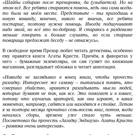
«Шайбы собираю после тренировки, да (улыбается). Но на
этом всё. Все ребята стараются помочь, ведь они сами когда-
то были на моём месте. Представьте – ты приходишь в
новую команду, конечно, никого не знаешь, все ребята
постарше, поэтому нужна помощь. Иногда подшучивают
надо мной, но всё это по-доброму. Я стараюсь в раздевалке
меньше говорить и больше слушать, но если старшие
товарищи предложат беседу – не откажусь».
В свободное время Прохор любит читать детективы, особенно
ему нравятся книги Агаты Кристи. Причём, в фаворитах у
него – бумажные экземпляры, он сам гуляет по книжным
магазинам, разглядывает обложки и читает аннотации.
«Никогда не заглядывал в конец книги, чтобы прочесть
разгадку. Интереснее же самому – пытаешься понять, кто
совершил убийство, нравится разгадывать мысли людей,
которые думают не так, как все. Это помогает и в хоккее,
потому что изучаешь вратарей, как они играют, в каких
моментах, например, садятся или находятся в стойке. Летом
я за полтора месяца прочитал семь-восемь книг, потом, когда
начались сборы, времени уже стало чуть меньше.
Посоветовал бы прочесть «Загадку Эндхауза» Агаты Кристи
– развязка очень интересная».