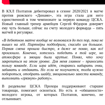
В КХЛ Полтапов дебютировал в сезоне 2020/2021 в матче
против рижского «Динамо», эта игра стала для него
единственной в том чемпионате за первую команду ЦСКА.
Новый главный тренер армейцев Сергей Фёдоров доверяет
ему чуть больше, сейчас на счету молодого форварда – пять
матчей в регулярке.
«В дебютном матче вообще не волновался до тех пор, пока не
вышел на лёд. Партнёры подбодрили, спасибо им большое.
Первая смена прошла быстро, я даже не понял, как всё
произошло. Конечно, хотелось победить в той игре, но
атмосфера и эмоции были крутые. Понял, что хочу
закрепиться на этом уровне. Для меня главное – приносить
пользу команде. Если игра идёт, стараюсь набирать очки,
забивать и отдавать. Но если не получается, тогда нужно
побороться, отобрать шайбу, эмоционально завести команду,
выполнить «грязную» работу».
В раздевалке ЦСКА Прохора поддерживают старшие
товарищи, помогают освоиться. Но есть и «обязанности»
молодого игрока, от которых Полтапов, конечно, не
отлынивает.