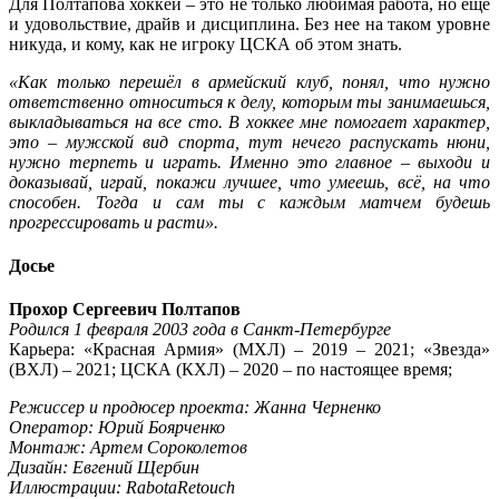
Для Полтапова хоккей – это не только любимая работа, но ещё
и удовольствие, драйв и дисциплина. Без нее на таком уровне
никуда, и кому, как не игроку ЦСКА об этом знать.
«Как только перешёл в армейский клуб, понял, что нужно
ответственно относиться к делу, которым ты занимаешься,
выкладываться на все сто. В хоккее мне помогает характер,
это – мужской вид спорта, тут нечего распускать нюни,
нужно терпеть и играть. Именно это главное – выходи и
доказывай, играй, покажи лучшее, что умеешь, всё, на что
способен. Тогда и сам ты с каждым матчем будешь
прогрессировать и расти».
Досье
Прохор Сергеевич Полтапов
Родился 1 февраля 2003 года в Санкт-Петербурге
Карьера: «Красная Армия» (МХЛ) – 2019 – 2021; «Звезда»
(ВХЛ) – 2021; ЦСКА (КХЛ) – 2020 – по настоящее время;
Режиссер и продюсер проекта: Жанна Черненко
Оператор: Юрий Боярченко
Монтаж: Артем Сороколетов
Дизайн: Евгений Щербин
Иллюстрации: RabotaRetouch