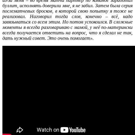
из-за меня – во время матча партнёр по команде заработал
буллит, исполнять доверили мне, я не забил. Затем была серия
послематчевых бросков, в которой свою попытку я тоже не
реализовал. Наговорил тогда слов, конечно – всё, надо
завязываться со всем этим. Но потом успокоился. В сложные
моменты я всегда разговариваю с мамой, у неё по-матерински
всегда получается ответить на вопрос, что я сделал не так,
дать нужный совет. Это очень помогает».