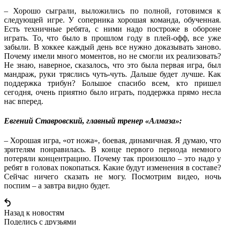
– Хорошо сыграли, выложились по полной, готовимся к
следующей игре. У соперника хорошая команда, обученная.
Есть техничные ребята, с ними надо построже в обороне
играть. То, что было в прошлом году в плей-офф, все уже
забыли. В хоккее каждый день все нужно доказывать заново.
Почему имели много моментов, но не смогли их реализовать?
Не знаю, наверное, сказалось, что это была первая игра, был
мандраж, руки тряслись чуть-чуть. Дальше будет лучше. Как
поддержка трибун? Большое спасибо всем, кто пришел
сегодня, очень приятно было играть, поддержка прямо несла
нас вперед.
Евгений Ставровский, главный тренер «Алмаза»:
– Хорошая игра, «от ножа», боевая, динамичная. Я думаю, что
зрителям понравилась. В конце первого периода немного
потеряли концентрацию. Почему так произошло – это надо у
ребят в головах покопаться. Какие будут изменения в составе?
Сейчас ничего сказать не могу. Посмотрим видео, ночь
поспим – а завтра видно будет.
Назад к новостям
Поделись c друзьями