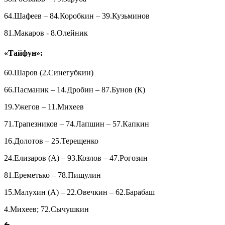
64.Шафеев – 84.Коробкин – 39.Кузьминов
81.Макаров - 8.Олейник
«Тайфун»:
60.Шаров (2.Синегубкин)
66.Пасманик – 14.Дробин – 87.Бунов (К)
19.Ужегов – 11.Михеев
71.Трапезников – 74.Лапшин – 57.Капкин
16.Долотов – 25.Терещенко
24.Елизаров (А) – 93.Козлов – 47.Рогозин
81.Ереметько – 78.Пищулин
15.Малухин (А) – 22.Овечкин – 62.Барабаш
4.Михеев; 72.Сычушкин