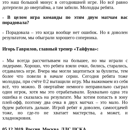
это наш большой минус в сегодняшней игре. Но всё равно
дотерпели до овертайма, а там забили. Молодцы ребята.
- В целом игра команды по этим двум матчам вас
порадовала?
- Порадовала – это когда вообще нет ошибок. Но я доволен
результатом, мы обыграли хорошего соперника.
Игорь Гаврилов, главный тренер «Тайфуна»:
- Мы всегда рассчитываем на большее, но мы играли с
лидерами. Хорошо, что ребята взяли очки, бились, старались,
отдавались игре. Вчера мы могли зацепиться за буллиты, тем
более что повели в начале серии. Сегодня ребята тоже
молодцы, при счёте 0:2 вытащили игру. Мы выжимаем из себя
всё, что можно. В овертайме немного неправильно сыграл
один игрок, хотя мы это отрабатывали. Буквально одна эта
ошибка и сказалась на результате. Мы хотим попасть в зону
плей-офф, поэтому два очка в двух матчах – это мало. Но
будем работать дальше. Игрой ребят я доволен, самоотдачей
тоже, но где-то не хватает мастерства, а может, и
хладнокровия.
05.12.2019. Россия, Москва, ЛДС ЦСКА.