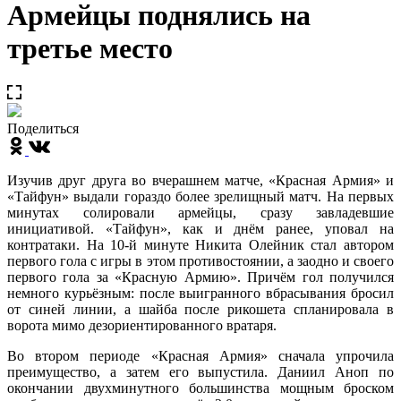
Армейцы поднялись на
третье место
Поделиться
Изучив друг друга во вчерашнем матче, «Красная Армия» и
«Тайфун» выдали гораздо более зрелищный матч. На первых
минутах солировали армейцы, сразу завладевшие
инициативой. «Тайфун», как и днём ранее, уповал на
контратаки. На 10-й минуте Никита Олейник стал автором
первого гола с игры в этом противостоянии, а заодно и своего
первого гола за «Красную Армию». Причём гол получился
немного курьёзным: после выигранного вбрасывания бросил
от синей линии, а шайба после рикошета спланировала в
ворота мимо дезориентированного вратаря.
Во втором периоде «Красная Армия» сначала упрочила
преимущество, а затем его выпустила. Даниил Аноп по
окончании двухминутного большинства мощным броском