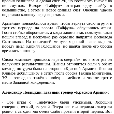
пробил голкипера и сделал счёт 2:0, но гостей это нисколько
не смутило. Вскоре «Тайфун» отыграл одну шайбу в
большинстве, а затем и вовсе сравнял счёт: Овечкин удачно
подставил клюшку перед воротами.
Армейцам понадобилось время, чтобы вернуть свою игру, и в
третьем периоде на ворота «Тайфуна» обрушились атаки.
Гости стойко оборонялись, а когда лавина атак схлынула, сами
пошли вперёд и несколько раз серьёзно напрягли Всеволода
Скотникова. На последней минуте хороший шанс вырвать
победу имел Кирилл Голощапов, но шайба после его броска
врезалась в штангу.
Снова командам пришлось играть овертайм, но в этот раз он
получился результативным. Шансы отличиться были у обеих
команд, но удача была на стороне «Красной Армии»: Леонид
Климов добил шайбу в сетку после броска Тахира Мингачёва.
3:2 – очередная тяжёлая победа армейцев и чистое третье
место Западной конференции.
Александр Левицкий, главный тренер «Красной Армии»:
- Обе игры с «Тайфуном» были упорными. Хороший
соперник, вязкий, тягучий. Вчера все три периода отыграли
ровно, а сегодня мы очень слабо провели второй период. Вот