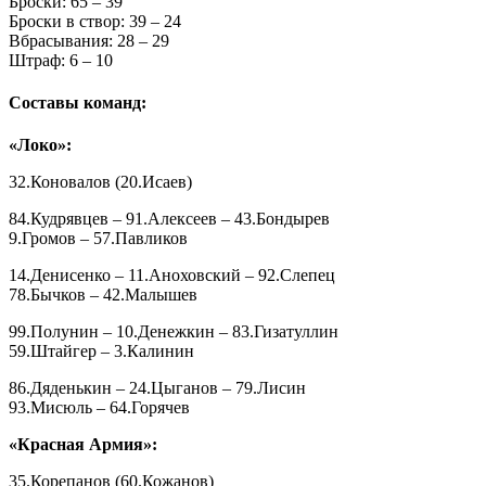
Броски: 65 – 39
Броски в створ: 39 – 24
Вбрасывания: 28 – 29
Штраф: 6 – 10
Составы команд:
«Локо»:
32.Коновалов (20.Исаев)
84.Кудрявцев – 91.Алексеев – 43.Бондырев
9.Громов – 57.Павликов
14.Денисенко – 11.Аноховский – 92.Слепец
78.Бычков – 42.Малышев
99.Полунин – 10.Денежкин – 83.Гизатуллин
59.Штайгер – 3.Калинин
86.Дяденькин – 24.Цыганов – 79.Лисин
93.Мисюль – 64.Горячев
«Красная Армия»:
35.Корепанов (60.Кожанов)