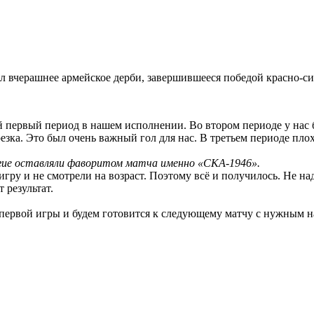
черашнее армейское дерби, завершившееся победой красно-син
первый период в нашем исполнении. Во втором периоде у нас бы
езка. Это был очень важный гол для нас. В третьем периоде плох
гие оставляли фаворитом матча именно «СКА-1946».
гру и не смотрели на возраст. Поэтому всё и получилось. Не над
 результат.
первой игры и будем готовится к следующему матчу с нужным н