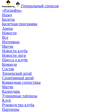
Генеральный спонсор
«Роснефть»
Назад
Билеты
Билетная программа
Арена
Новости
Все
Интервью
Матчи
Новости клуба
Новости лиги
Пресса о клубе
Команда
Состав
Тренерский штаб
Спортивный штаб
Командная статистика
Матчи
Календарь
Турнирные таблицы
Клуб
Руководство клуба
Партнеры