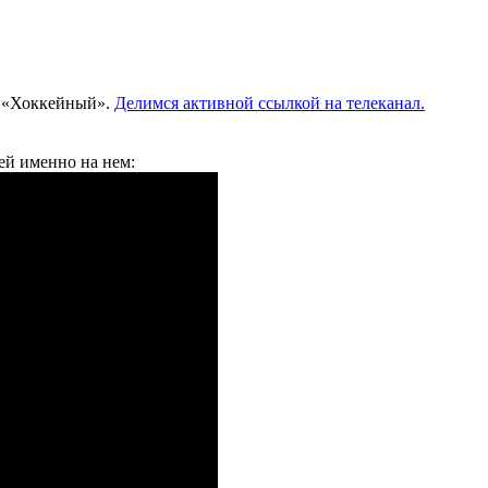
е «Хоккейный».
Делимся активной ссылкой на телеканал.
ей именно на нем: