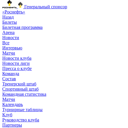
Генеральный спонсор
«Роснефть»
Назад
Билеты
Билетная программа
Арена
Новости
Все
Интервью
Матчи
Новости клуба
Новости лиги
Пресса о клубе
Команда
Состав
Тренерский штаб
Спортивный штаб
Командная статистика
Матчи
Календарь
Турнирные таблицы
Клуб
Руководство клуба
Партнеры