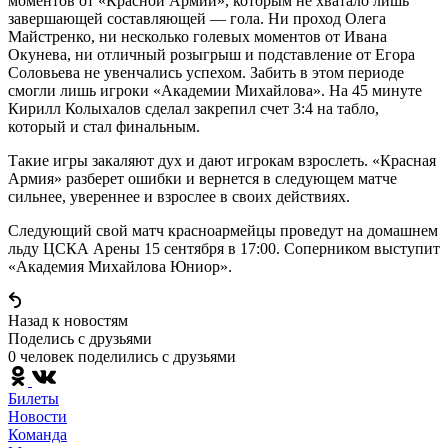
моментов от «Красной Армии», которым не хватало лишь
завершающей составляющей — гола. Ни проход Олега
Майстренко, ни несколько голевых моментов от Ивана
Окунева, ни отличный розыгрыш и подставление от Егора
Соловьева не увенчались успехом. Забить в этом периоде
смогли лишь игроки «Академии Михайлова». На 45 минуте
Кирилл Колыхалов сделал закрепил счет 3:4 на табло,
который и стал финальным.
Такие игры закаляют дух и дают игрокам взрослеть. «Красная
Армия» разберет ошибки и вернется в следующем матче
сильнее, увереннее и взрослее в своих действиях.
Следующий свой матч красноармейцы проведут на домашнем
льду ЦСКА Арены 15 сентября в 17:00. Соперником выступит
«Академия Михайлова Юниор».
Назад к новостям
Поделись c друзьями
0 человек поделились c друзьями
Билеты
Новости
Команда