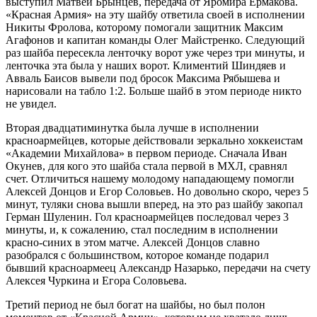
выступил Матвей Брынцев, передача от Яромира Ермакова.
«Красная Армия» на эту шайбу ответила своей в исполнении
Никиты Фролова, которому помогали защитник Максим
Агафонов и капитан команды Олег Майстренко. Следующий
раз шайба пересекла ленточку ворот уже через три минуты, и
ленточка эта была у наших ворот. Климентий Шиндяев и
Авваль Баисов вывели под бросок Максима Рябышева и
нарисовали на табло 1:2. Больше шайб в этом периоде никто
не увидел.
Вторая двадцатиминутка была лучше в исполнении
красноармейцев, которые действовали зеркально хоккеистам
«Академии Михайлова» в первом периоде. Сначала Иван
Окунев, для кого это шайба стала первой в МХЛ, сравнял
счет. Отличиться нашему молодому нападающему помогли
Алексей Донцов и Егор Соловьев. Но довольно скоро, через 5
минут, туляки снова вышли вперед, на это раз шайбу закопал
Герман Шуленин. Гол красноармейцев последовал через 3
минуты, и, к сожалению, стал последним в исполнении
красно-синих в этом матче. Алексей Донцов славно
разобрался с большинством, которое команде подарил
бывший красноармеец Александр Назарько, передачи на счету
Алексея Чуркина и Егора Соловьева.
Третий период не был богат на шайбы, но был полон