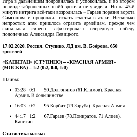
Игра в дальнейшем подровнялась и успокоилась, и во втором
периоде заброшенных шайб зрители не увидели. Но на 45-й
минуте интрига всё-таки возродилась – Гараев поразил ворота
Самсонова и продолжил искать счастья в атаке. Несколько
непростых атак пришлось отразить армейцам, прежде чем
финальная сирена зафиксировала очередную победу
подопечных Александра Левицкого.
17.02.2020. Россия, Ступино, ЛД им. В. Боброва. 650
зрителей
«КАПИТАН» (СТУПИНО) – «КРАСНАЯ АРМИЯ»
(МОСКВА) – 1:2 (0:2, 0:0, 1:0)
Шайбы:
03:28 0:1 59.Долгопятов (61.Климов). Красная
Армия. В большинстве
16:03 0:2 95.Корбит (79.Заруба). Красная Армия
44:17 1:2 67.Гараев (78.Понкратов, 71.Алиев).
Капитан
Статистика матча: