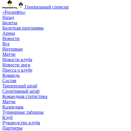
Генеральный спонсор
«Роснефть»
Назад
Билеты
Билетная программа
Арена
Новости
Все
Интервью
Матчи
Новости клуба
Новости лиги
Пресса о клубе
Команда
Состав
Тренерский штаб
Спортивный штаб
Командная статистика
Матчи
Календарь
Турнирные таблицы
Клуб
Руководство клуба
Партнеры