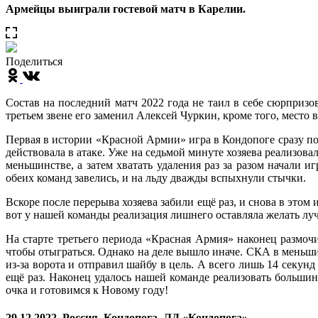
Армейцы выиграли гостевой матч в Карелии.
Поделиться
Состав на последний матч 2022 года не таил в себе сюрпри
третьем звене его заменил Алексей Чуркин, кроме того, место 
Первая в истории «Красной Армии» игра в Кондопоге сразу п
действовала в атаке. Уже на седьмой минуте хозяева реализов
меньшинстве, а затем хватать удаления раз за разом начали
обеих команд завелись, и на льду дважды вспыхнули стычки.
Вскоре после перерыва хозяева забили ещё раз, и снова в это
вот у нашей команды реализация лишнего оставляла желать луч
На старте третьего периода «Красная Армия» наконец размочил
чтобы отыграться. Однако на деле вышло иначе. СКА в меньш
из-за ворота и отправил шайбу в цель. А всего лишь 14 секу
ещё раз. Наконец удалось нашей команде реализовать большин
очка и готовимся к Новому году!
29.12.2022. Россия, Кондопога, ЛД «Кондопога».