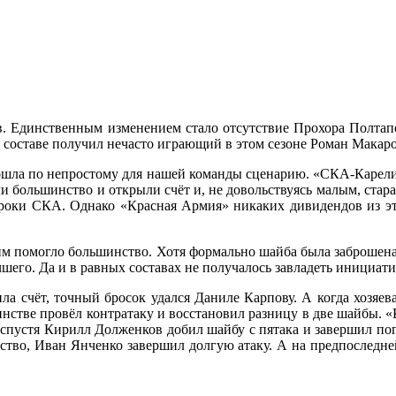
зов. Единственным изменением стало отсутствие Прохора Полта
в составе получил нечасто играющий в этом сезоне Роман Макаро
ошла по непростому для нашей команды сценарию. «СКА-Карелия»
али большинство и открыли счёт и, не довольствуясь малым, стар
 игроки СКА. Однако «Красная Армия» никаких дивидендов из эт
м им помогло большинство. Хотя формально шайба была заброшен
шего. Да и в равных составах не получалось завладеть инициати
а счёт, точный бросок удался Даниле Карпову. А когда хозяева
инстве провёл контратаку и восстановил разницу в две шайбы. 
нд спустя Кирилл Долженков добил шайбу с пятака и завершил по
ство, Иван Янченко завершил долгую атаку. А на предпоследне