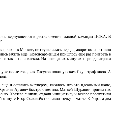
пова, вернувшегося в расположение главной команды ЦСКА. В
в.
, как и в Москве, не стушевалась перед фаворитом и активно
ались забить ещё. Красноармейцам пришлось ещё раз поиграть в
ого так и не извлекла. На последних минутах периода игроки
а уже после того, как Елсуков покинул скамейку штрафников. А
вой.
 ещё и остались вчетвером, казалось, что это идеальный шанс,
«Красная Армия» быстро ответила. Матвей Шуравин принял пас
гоню. Хозяева сникли, отдали инициативу и вскоре пропустили
й минуте Егор Соловьёв поставил точку в матче. Забираем два