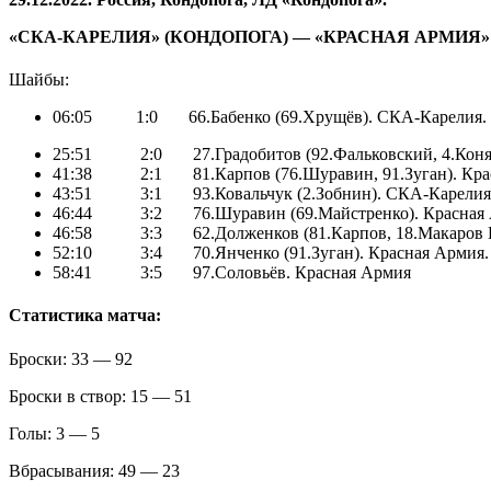
«СКА-КАРЕЛИЯ» (КОНДОПОГА) — «КРАСНАЯ АРМИЯ» (МОС
Шайбы:
06:05 1:0 66.Бабенко (69.Хрущёв). СКА-Карелия. 
25:51 2:0 27.Градобитов (92.Фальковский, 4.Коня
41:38 2:1 81.Карпов (76.Шуравин, 91.Зуган). Кра
43:51 3:1 93.Ковальчук (2.Зобнин). СКА-Карелия.
46:44 3:2 76.Шуравин (69.Майстренко). Красная
46:58 3:3 62.Долженков (81.Карпов, 18.Макаров Н.
52:10 3:4 70.Янченко (91.Зуган). Красная Армия. 
58:41 3:5 97.Соловьёв. Красная Армия
Статистика матча:
Броски: 33 — 92
Броски в створ: 15 — 51
Голы: 3 — 5
Вбрасывания: 49 — 23