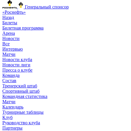
Генеральный спонсор
«Роснефть»
Назад
Билеты
Билетная программа
Арена
Новости
Все
Интервью
Матчи
Новости клуба
Новости лиги
Пресса о клубе
Команда
Состав
Тренерский штаб
Спортивный штаб
Командная статистика
Матчи
Календарь
Турнирные таблицы
Клуб
Руководство клуба
Партнеры