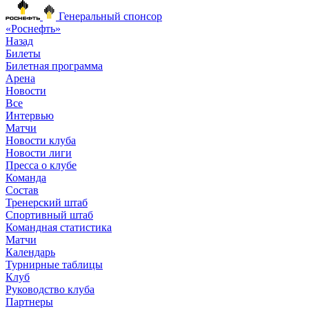
Генеральный спонсор
«Роснефть»
Назад
Билеты
Билетная программа
Арена
Новости
Все
Интервью
Матчи
Новости клуба
Новости лиги
Пресса о клубе
Команда
Состав
Тренерский штаб
Спортивный штаб
Командная статистика
Матчи
Календарь
Турнирные таблицы
Клуб
Руководство клуба
Партнеры