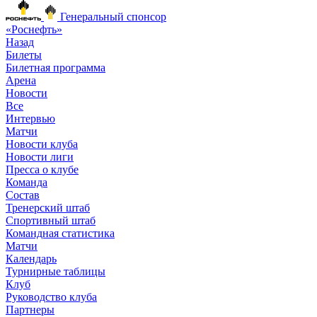
Генеральный спонсор
«Роснефть»
Назад
Билеты
Билетная программа
Арена
Новости
Все
Интервью
Матчи
Новости клуба
Новости лиги
Пресса о клубе
Команда
Состав
Тренерский штаб
Спортивный штаб
Командная статистика
Матчи
Календарь
Турнирные таблицы
Клуб
Руководство клуба
Партнеры