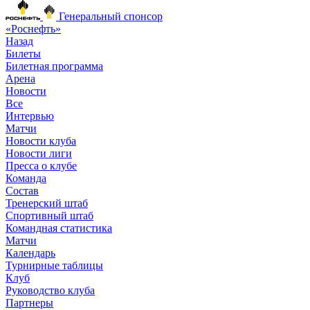
Генеральный спонсор
«Роснефть»
Назад
Билеты
Билетная программа
Арена
Новости
Все
Интервью
Матчи
Новости клуба
Новости лиги
Пресса о клубе
Команда
Состав
Тренерский штаб
Спортивный штаб
Командная статистика
Матчи
Календарь
Турнирные таблицы
Клуб
Руководство клуба
Партнеры