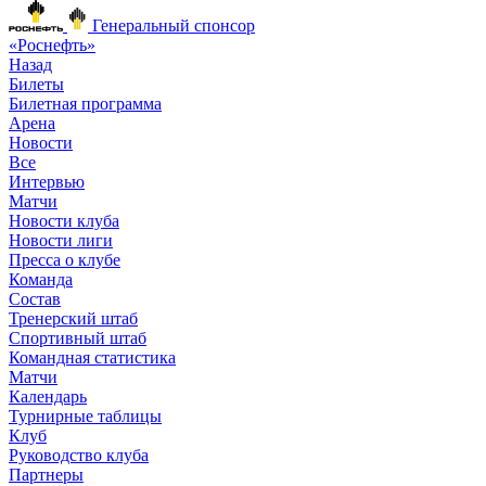
Генеральный спонсор
«Роснефть»
Назад
Билеты
Билетная программа
Арена
Новости
Все
Интервью
Матчи
Новости клуба
Новости лиги
Пресса о клубе
Команда
Состав
Тренерский штаб
Спортивный штаб
Командная статистика
Матчи
Календарь
Турнирные таблицы
Клуб
Руководство клуба
Партнеры