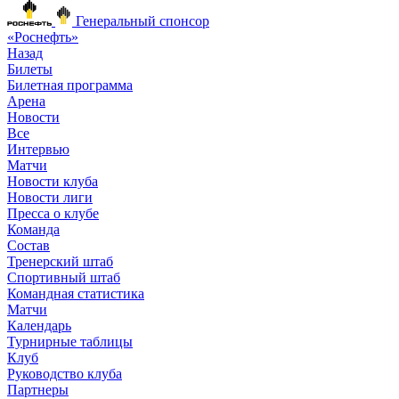
Генеральный спонсор
«Роснефть»
Назад
Билеты
Билетная программа
Арена
Новости
Все
Интервью
Матчи
Новости клуба
Новости лиги
Пресса о клубе
Команда
Состав
Тренерский штаб
Спортивный штаб
Командная статистика
Матчи
Календарь
Турнирные таблицы
Клуб
Руководство клуба
Партнеры