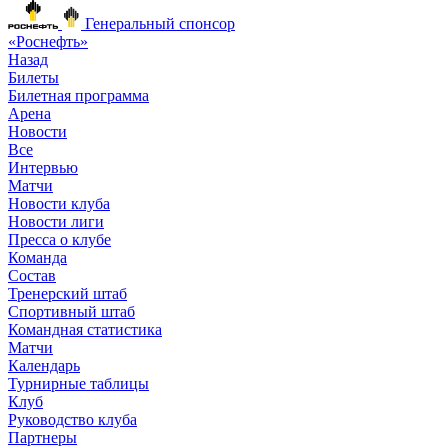
Генеральный спонсор
«Роснефть»
Назад
Билеты
Билетная программа
Арена
Новости
Все
Интервью
Матчи
Новости клуба
Новости лиги
Пресса о клубе
Команда
Состав
Тренерский штаб
Спортивный штаб
Командная статистика
Матчи
Календарь
Турнирные таблицы
Клуб
Руководство клуба
Партнеры