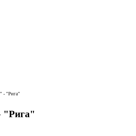
" - "Рига"
- "Рига"