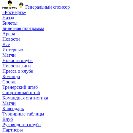
Генеральный спонсор
«Роснефть»
Назад
Билеты
Билетная программа
Арена
Новости
Все
Интервью
Матчи
Новости клуба
Новости лиги
Пресса о клубе
Команда
Состав
Тренерский штаб
Спортивный штаб
Командная статистика
Матчи
Календарь
Турнирные таблицы
Клуб
Руководство клуба
Партнеры