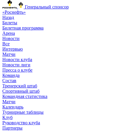
Генеральный спонсор
«Роснефть»
Назад
Билеты
Билетная программа
Арена
Новости
Все
Интервью
Матчи
Новости клуба
Новости лиги
Пресса о клубе
Команда
Состав
Тренерский штаб
Спортивный штаб
Командная статистика
Матчи
Календарь
Турнирные таблицы
Клуб
Руководство клуба
Партнеры