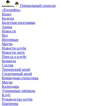
Генеральный спонсор
«Роснефть»
Назад
Билеты
Билетная программа
Арена
Новости
Все
Интервью
Матчи
Новости клуба
Новости лиги
Пресса о клубе
Команда
Состав
Тренерский штаб
Спортивный штаб
Командная статистика
Матчи
Календарь
Турнирные таблицы
Клуб
Руководство клуба
Партнеры