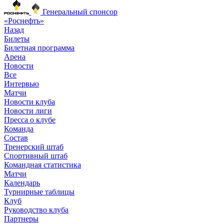
Генеральный спонсор
«Роснефть»
Назад
Билеты
Билетная программа
Арена
Новости
Все
Интервью
Матчи
Новости клуба
Новости лиги
Пресса о клубе
Команда
Состав
Тренерский штаб
Спортивный штаб
Командная статистика
Матчи
Календарь
Турнирные таблицы
Клуб
Руководство клуба
Партнеры