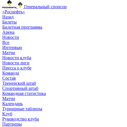
Генеральный спонсор
«Роснефть»
Назад
Билеты
Билетная программа
Арена
Новости
Все
Интервью
Матчи
Новости клуба
Новости лиги
Пресса о клубе
Команда
Состав
Тренерский штаб
Спортивный штаб
Командная статистика
Матчи
Календарь
Турнирные таблицы
Клуб
Руководство клуба
Партнеры