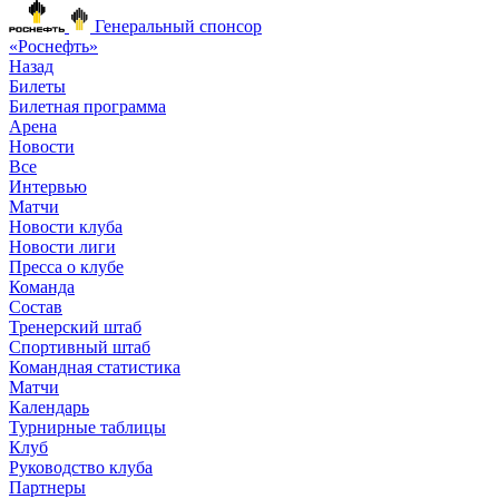
Генеральный спонсор
«Роснефть»
Назад
Билеты
Билетная программа
Арена
Новости
Все
Интервью
Матчи
Новости клуба
Новости лиги
Пресса о клубе
Команда
Состав
Тренерский штаб
Спортивный штаб
Командная статистика
Матчи
Календарь
Турнирные таблицы
Клуб
Руководство клуба
Партнеры