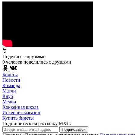
Поделись c друзьями
0 человек поделились c друзьями
Билеты
Новости
Команда
Матчи
Клуб
Медиа
Хоккейная школа
Интернет-магазин
Купить билеты
Подпишитесь на рассылку МХЛ:
Подписаться