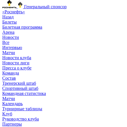
Генеральный спонсор
«Роснефть»
Назад
Билеты
Билетная программа
Арена
Новости
Все
Интервью
Матчи
Новости клуба
Новости лиги
Пресса о клубе
Команда
Состав
Тренерский штаб
Спортивный штаб
Командная статистика
Матчи
Календарь
Турнирные таблицы
Клуб
Руководство клуба
Партнеры