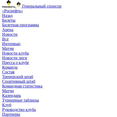
Генеральный спонсор
«Роснефть»
Назад
Билеты
Билетная программа
Арена
Новости
Все
Интервью
Матчи
Новости клуба
Новости лиги
Пресса о клубе
Команда
Состав
Тренерский штаб
Спортивный штаб
Командная статистика
Матчи
Календарь
Турнирные таблицы
Клуб
Руководство клуба
Партнеры